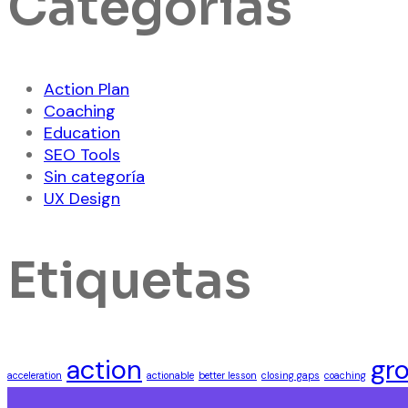
Categorías
Action Plan
Coaching
Education
SEO Tools
Sin categoría
UX Design
Etiquetas
action
gr
acceleration
actionable
better lesson
closing gaps
coaching