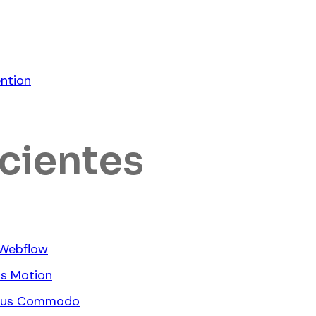
ntion
cientes
 Webflow
ns Motion
rius Commodo