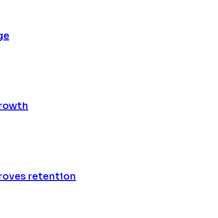
ge
growth
oves retention